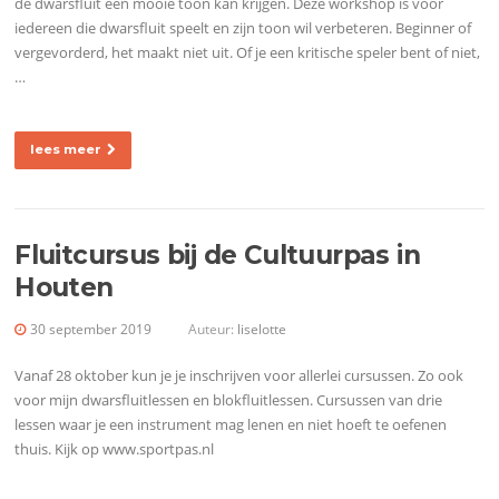
de dwarsfluit een mooie toon kan krijgen. Deze workshop is voor
iedereen die dwarsfluit speelt en zijn toon wil verbeteren. Beginner of
vergevorderd, het maakt niet uit. Of je een kritische speler bent of niet,
…
lees meer
Fluitcursus bij de Cultuurpas in
Houten
30 september 2019
Auteur:
liselotte
Vanaf 28 oktober kun je je inschrijven voor allerlei cursussen. Zo ook
voor mijn dwarsfluitlessen en blokfluitlessen. Cursussen van drie
lessen waar je een instrument mag lenen en niet hoeft te oefenen
thuis. Kijk op www.sportpas.nl